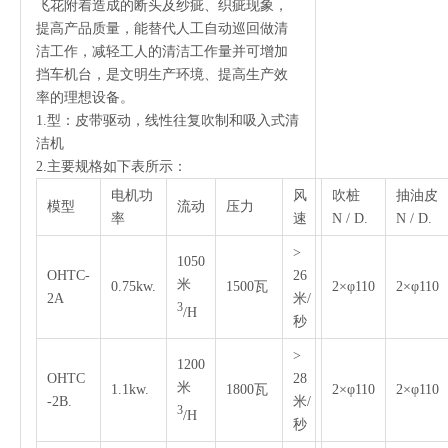
飞花附着造成的断头及纱疵、织疵现象，
提高产品质量，能替代人工自动巡回做清
洁工作，减轻工人的清洁工作量并可增加
挡车机台，是文明生产环境、提高生产效
率的理想设备。
1.型：皮带驱动，线性往复吹制和吸入式清
洁机
2.主要规格如下表所示：
电机功
风
吹桩
抽油皮
模型
流动
压力
率
速
N / D.
N / D.
>
1050
OHTC-
26
米
0.75kw.
1500瓦
2×φ110
2×φ110
2A
米/
3
/H
秒
>
1200
OHTC
28
米
1.1kw.
1800瓦
2×φ110
2×φ110
-2B.
米/
3
/H
秒