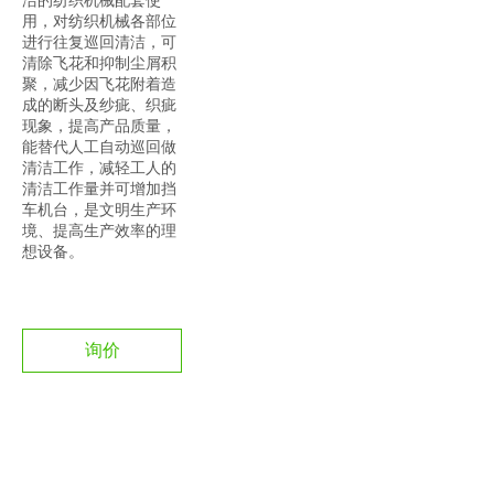
洁的纺织机械配套使
用，对纺织机械各部位
进行往复巡回清洁，可
清除飞花和抑制尘屑积
聚，减少因飞花附着造
成的断头及纱疵、织疵
现象，提高产品质量，
能替代人工自动巡回做
清洁工作，减轻工人的
清洁工作量并可增加挡
车机台，是文明生产环
境、提高生产效率的理
想设备。
询价
加入询价篮