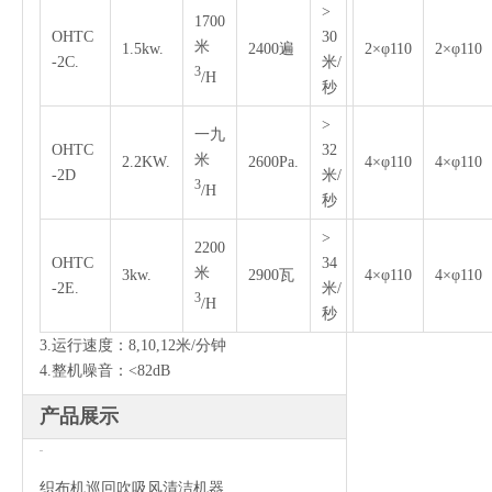
>
1700
OHTC
30
米
1.5kw.
2400遍
2×φ110
2×φ110
-2C.
米/
3
/H
秒
>
一九
OHTC
32
米
2.2KW.
2600Pa.
4×φ110
4×φ110
-2D
米/
3
/H
秒
>
2200
OHTC
34
米
3kw.
2900瓦
4×φ110
4×φ110
-2E.
米/
3
/H
秒
3.运行速度：8,10,12米/分钟
4.整机噪音：<82dB
产品展示
织布机巡回吹吸风清洁机器