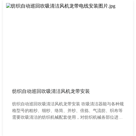
纺织自动巡回吹吸清洁风机龙带安装
纺织自动巡回吹吸清洁风机龙带安装 吹吸清洁器能与各种规
格型号的粗纱、细纱、络筒、并纱、倍捻、气流纺、织布等
需要吹吸清洁的纺织机械配套使用，对纺织机械各部位进行
往复巡回清洁，可清除飞花和抑制尘屑积聚，减少因飞花附
着造成的断头及纱疵、织疵现象，提高产品质量，能替代人