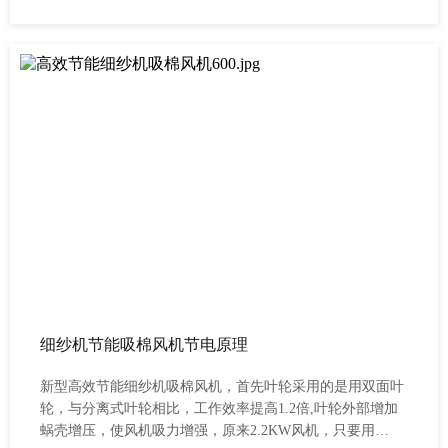
着造成的断头及纱疵、织疵现象，提高产品质量，能替代人
工自动巡回做清洁工作，减轻工人的清洁工作量并可增加挡
车机台，是改善及优化生产环境、提高生产效率的理想设
备。南通慧培新材料科技有限公司 纺织自动巡回吹吸清洁风
机运行是靠龙带与龙带轮之间的摩擦力带动行走的，所以龙
带的摩损是严重的，往往1年就要更换一次，但是其安装比
较麻烦，本文用图文并茂的形式详细讲解其安装方式。 纺织
自动巡
细纱机节能吸棉风机节电原理
新型高效节能细纱机吸棉风机，首先叶轮采用的是用双面叶
轮，与分离式叶轮相比，工作效率提高1.2倍,叶轮外部增加
蜗壳增压，使风机吸力增强，原来2.2KW风机，只要用