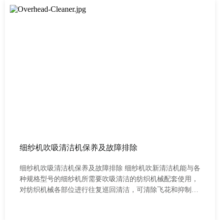
细纱机吹吸清洁机保养及故障排除
细纱机吹吸清洁机保养及故障排除 细纱机吹新清洁机能与各
种规格型号的细纱机所需要吹吸清洁的纺织机械配套使用，
对纺织机械各部位进行往复巡回清洁，可清除飞花和抑制尘
屑积聚，减少因飞花附着造成的断头及纱疵、织疵现象，提
高产品质量，能替代人工自动巡回做清洁工作，减轻工人的