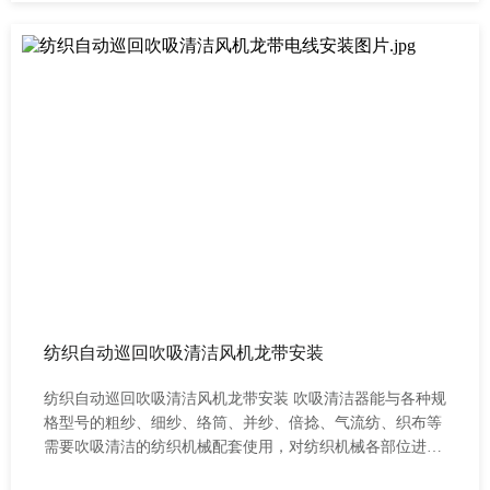
清洁工作量并可增加挡车机台，是改善及优化生产环境、提
高生产效率的理想设备。 随着纺纱设备的不断更新，细纱机
吹新清洁机己被广泛使用，在使用中可能出现这样或那样的
问题，如何解决这些问题呢？下面我们来讲解关于使用吹吸
清洁需要的注意的事项： 1、为保证电机正常运行和延长寿
命，应对附着在电机外壳和风叶罩上的废棉及时清理，确保
电机充分冷却；
纺织自动巡回吹吸清洁风机龙带安装
纺织自动巡回吹吸清洁风机龙带安装 吹吸清洁器能与各种规
格型号的粗纱、细纱、络筒、并纱、倍捻、气流纺、织布等
需要吹吸清洁的纺织机械配套使用，对纺织机械各部位进行
往复巡回清洁，可清除飞花和抑制尘屑积聚，减少因飞花附